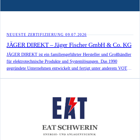
NEUESTE ZERTIFIZIERUNG
09.07.2026
JÄGER DIREKT – Jäger Fischer GmbH & Co. KG
JÄGER DIREKT ist ein familiengeführter Hersteller und Großhändler
für elektrotechnische Produkte und Systemlösungen. Das 1990
gegründete Unternehmen entwickelt und fertigt unter anderem VOTHA
Wandverteiler, OPUS Gebäudesystemtechnik, JUMBO Leitungsroller
und SiRoX Installationslösungen und verbindet eigene Fertigung in
Heppenheim mit Beratung, Logistik und Projektunterstützung.