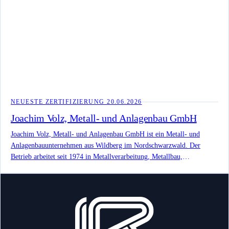
NEUESTE ZERTIFIZIERUNG
20.06.2026
Joachim Volz, Metall- und Anlagenbau GmbH
Joachim Volz, Metall- und Anlagenbau GmbH ist ein Metall- und
Anlagenbauunternehmen aus Wildberg im Nordschwarzwald. Der
Betrieb arbeitet seit 1974 in Metallverarbeitung, Metallbau,
Anlagenbau, Entwicklung, Fertigung, Montage, Installation und
Reparatur. Die offizielle Website nennt Fockenbrunnen 19, 72218
Wildberg, die Telefonnummer 0 70 54 - 15 59 und info@volz-
gmbh.com.