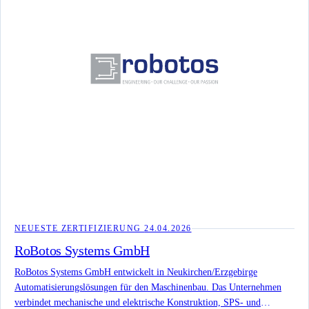
Maschineninstallation, Inbetriebnahme, Fernwartung und Service. Die
offiziellen Unternehmensdaten nennen Kreisstr. 15, 91804 Mörnsheim,
+49 9145 83 33 0 und mail@henlerau.de.
NEUESTE ZERTIFIZIERUNG
24.04.2026
RoBotos Systems GmbH
RoBotos Systems GmbH entwickelt in Neukirchen/Erzgebirge
Automatisierungslösungen für den Maschinenbau. Das Unternehmen
verbindet mechanische und elektrische Konstruktion, SPS- und