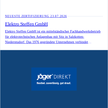
NEUESTE ZERTIFIZIERUNG
23.07.2026
Elektro Steffen GmbH
Elektro Steffen GmbH ist ein mittelständischer Fachhandwerksbetrieb
für elektrotechnischen Anlagenbau mit Sitz in Salzkotten-
Niederntudorf. Das 1976 gegründete Unternehmen verbindet
Elektroinstallationen für Gewerbe, Industrie und Gebäude mit Energie-
und Gebäudetechnik, Beleuchtung, Sicherheits- und
Kommunikationstechnik sowie Kundendienst und Reparaturservice.