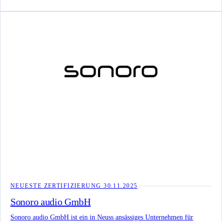
Roboterprogrammierung, Montage sowie kollaborative Robotik zu
praxisnahen Systemlösungen für industrielle Produktionsumgebungen.
NEUESTE ZERTIFIZIERUNG
30.11.2025
Sonoro audio GmbH
Sonoro audio GmbH ist ein in Neuss ansässiges Unternehmen für