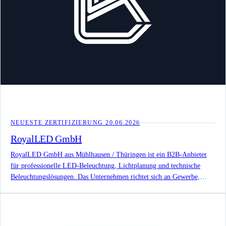
NEUESTE ZERTIFIZIERUNG
20.06.2026
RoyalLED GmbH
RoyalLED GmbH aus Mühlhausen / Thüringen ist ein B2B-Anbieter
für professionelle LED-Beleuchtung, Lichtplanung und technische
Beleuchtungslösungen. Das Unternehmen richtet sich an Gewerbe,
Industrie, Architekten, Planer und Elektriker und verbindet LED-
Leuchten, DIALux-Lichtplanung, Beratung, Sonderleuchten, Notlicht
und technische Spezialanwendungen.