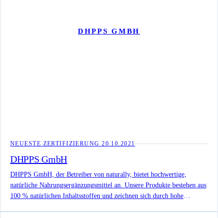
DHPPS GMBH
NEUESTE ZERTIFIZIERUNG
20.10.2021
DHPPS GmbH
DHPPS GmbH, der Betreiber von naturally, bietet hochwertige,
natürliche Nahrungsergänzungsmittel an. Unsere Produkte bestehen aus
100 % natürlichen Inhaltsstoffen und zeichnen sich durch hohe
Bioverfügbarkeit aus. Entdecken Sie unsere Produktpalette, die auf
Gesundheit und Wohlbefinden ausgerichtet ist.