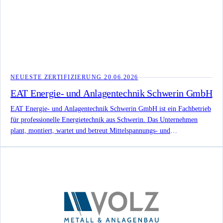
NEUESTE ZERTIFIZIERUNG
20.06.2026
EAT Energie- und Anlagentechnik Schwerin GmbH
EAT Energie- und Anlagentechnik Schwerin GmbH ist ein Fachbetrieb
für professionelle Energietechnik aus Schwerin. Das Unternehmen
plant, montiert, wartet und betreut Mittelspannungs- und
Niederspannungsanlagen bis 30 kV, darunter Trafostationen,
Schaltanlagen, Schutztechnik, Messungen, Netzanalyse,
Kabelprüfungen und Mietstationen. Die offizielle Website nennt
Siemensplatz 1, 19057 Schwerin, +49 (0) 385 64109920 und
info@eat-schwerin.de.