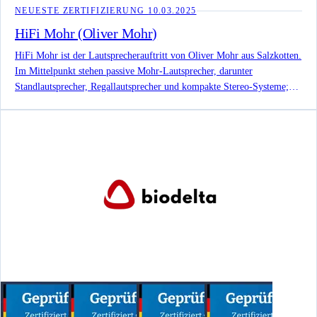
NEUESTE ZERTIFIZIERUNG
10.03.2025
HiFi Mohr (Oliver Mohr)
HiFi Mohr ist der Lautsprecherauftritt von Oliver Mohr aus Salzkotten.
Im Mittelpunkt stehen passive Mohr-Lautsprecher, darunter
Standlautsprecher, Regallautsprecher und kompakte Stereo-Systeme;
veröffentlicht ist eine Zertifizierung für HiFi Stereo Kompaktboxen
nach DVN:854.