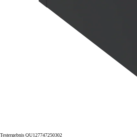
Testergebnis QU127747250302