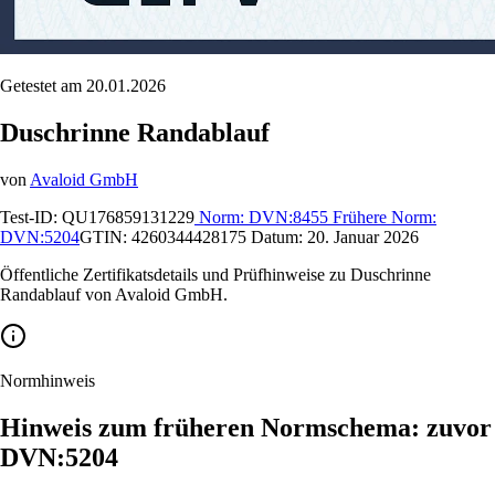
Getestet am 20.01.2026
Duschrinne Randablauf
von
Avaloid GmbH
Test-ID:
QU176859131229
Norm:
DVN:8455
Frühere Norm:
DVN:5204
GTIN:
4260344428175
Datum:
20. Januar 2026
Öffentliche Zertifikatsdetails und Prüfhinweise zu Duschrinne
Randablauf von Avaloid GmbH.
Normhinweis
Hinweis zum früheren Normschema: zuvor
DVN:5204