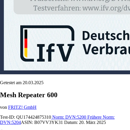
Getestet am 20.03.2025
Mesh Repeater 600
von
FRITZ! GmbH
Test-ID:
QU174424875310
Norm:
DVN:5200
Frühere Norm:
DVN:5204
ASIN:
B07VV3YK31
Datum:
20. März 2025