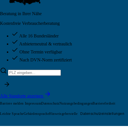
Beratung in Ihrer Nähe
Kostenfreie Verbraucherberatung
Alle 16 Bundesländer
Anbieterneutral & vertraulich
Ohne Termin verfügbar
Nach DVN-Norm zertifiziert
Alle Standorte anzeigen
Barriere melden
Impressum
Datenschutz
Nutzungsbedingungen
Barrierefreiheit
Leichte Sprache
Gebärdensprache
Hinweisgeberstelle
Datenschutzeinstellungen