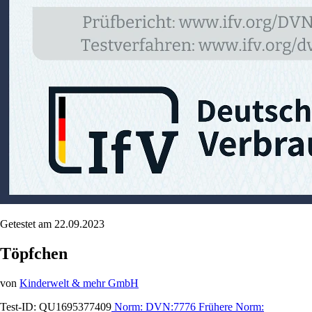
Getestet am 22.09.2023
Töpfchen
von
Kinderwelt & mehr GmbH
Test-ID:
QU1695377409
Norm:
DVN:7776
Frühere Norm: