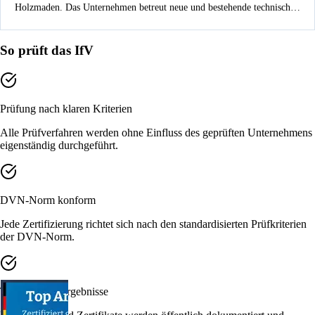
Holzmaden. Das Unternehmen betreut neue und bestehende technische
Anlagen, darunter Lüftungs- und Klimasysteme, Nebenanlagen,
Steuerungs- und Regeltechnik sowie Service-, Wartungs-, Umbau- und
So prüft das IfV
Sanierungsaufgaben. Die öffentlichen Unternehmensdaten nennen
Kirchheimer Str. 25, 73271 Holzmaden, Amtsgericht Stuttgart HRB
231445 und die USt-ID DE187843668.
Prüfung nach klaren Kriterien
Alle Prüfverfahren werden ohne Einfluss des geprüften Unternehmens
eigenständig durchgeführt.
DVN-Norm konform
Jede Zertifizierung richtet sich nach den standardisierten Prüfkriterien
der DVN-Norm.
Transparente Ergebnisse