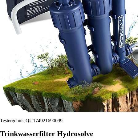
Testergebnis QU174921690099
Trinkwasserfilter Hydrosolve