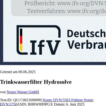
Getestet am 06.06.2025
Trinkwasserfilter Hydrosolve
von
Neues Wasser GmbH
Test-ID:
QU174921690099
Norm:
DVN:5563
Frühere Norm:
DVN:5750
ASIN:
B0BW9H9PGX
Datum:
6. Juni 2025