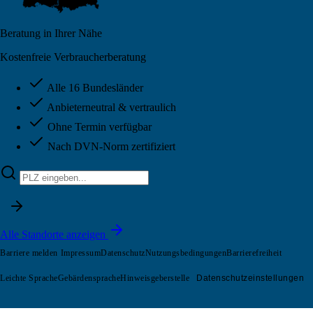
Beratung in Ihrer Nähe
Kostenfreie Verbraucherberatung
Alle 16 Bundesländer
Anbieterneutral & vertraulich
Ohne Termin verfügbar
Nach DVN-Norm zertifiziert
Alle Standorte anzeigen
Barriere melden
Impressum
Datenschutz
Nutzungsbedingungen
Barrierefreiheit
Leichte Sprache
Gebärdensprache
Hinweisgeberstelle
Datenschutzeinstellungen