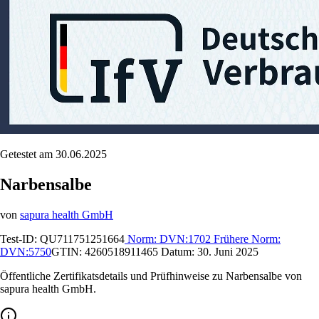
Getestet am 30.06.2025
Narbensalbe
von
sapura health GmbH
Test-ID:
QU711751251664
Norm:
DVN:1702
Frühere Norm:
DVN:5750
GTIN:
4260518911465
Datum:
30. Juni 2025
Öffentliche Zertifikatsdetails und Prüfhinweise zu Narbensalbe von
sapura health GmbH.