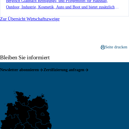
Bergisch Gladbach Reinigungs- und Pflegemittel für Haushalt,
Outdoor, Industrie, Kosmetik, Auto und Boot und bietet zusätzlich
Private-Label- sowie Lohnabfüllungslösungen an.
Zur Übersicht Wirtschaftszweige
Seite drucken
Bleiben Sie informiert
Newsletter abonnieren
Zertifizierung anfragen