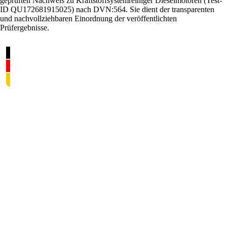
geprüften Nachweis zu Kraftstoffsystemreiniger Dieselmotoren (Test-
ID QU172681915025) nach DVN:564. Sie dient der transparenten
und nachvollziehbaren Einordnung der veröffentlichten
Prüfergebnisse.