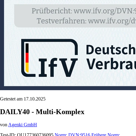
Getestet am 17.10.2025
DAILY40 - Multi-Komplex
von
Agenki GmbH
Test-ID:
QU177360736095
Norm:
DVN:9516
Frühere Norm: