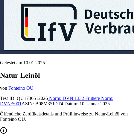
Getestet am 10.01.2025
Natur-Leinöl
von
Fonteino OÜ
Test-ID:
QU1736512026
Norm:
DVN:1332
Frühere Norm:
DVN:5001
ASIN:
B08M35JDT4
Datum:
10. Januar 2025
Öffentliche Zertifikatsdetails und Prüfhinweise zu Natur-Leinöl von
Fonteino OÜ.