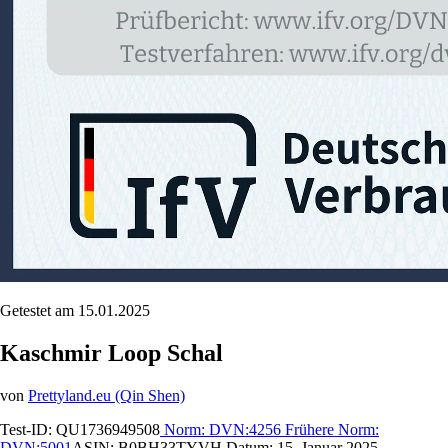
Getestet am 15.01.2025
Kaschmir Loop Schal
von
Prettyland.eu (Qin Shen)
Test-ID:
QU1736949508
Norm:
DVN:4256
Frühere Norm:
DVN:5001
ASIN:
B0BH33TYVH
Datum:
15. Januar 2025