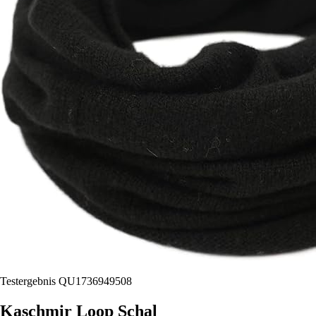
Testergebnis QU1736949508
Kaschmir Loop Schal