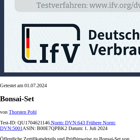
Getestet am 01.07.2024
Bonsai-Set
von
Thorsten Pohl
Test-ID:
QU1704621146
Norm:
DVN:643
Frühere Norm:
DVN:5001
ASIN:
B00E7QPBK2
Datum:
1. Juli 2024
Öffentliche Zertifikatsdetails und Prüfhinweise zu Bonsai-Set von